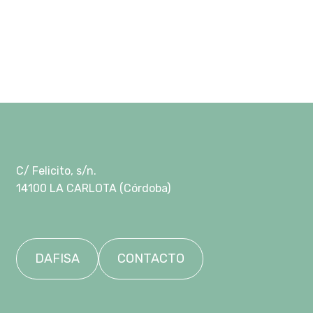
NUESTROS ACEITES
Página de ejemplo
Política de Cookies
Política de Privacidad
Tienda
C/ Felicito, s/n.
14100 LA CARLOTA (Córdoba)
DAFISA
CONTACTO