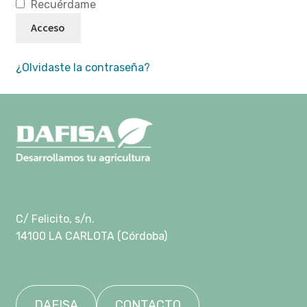
Recuérdame
Acceso
NUESTROS ACEITES
¿Olvidaste la contraseña?
Página de ejemplo
Política de Cookies
Política de Privacidad
Tienda
C/ Felicito, s/n.
14100 LA CARLOTA (Córdoba)
DAFISA
CONTACTO