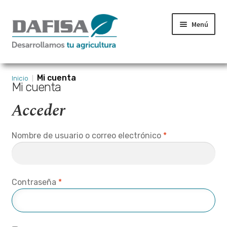
Ir
Ir
Menú
a
al
la
contenido
navegación
Inicio
Mi cuenta
Inicio
Mi cuenta
Aviso Legal
Acceder
Carrito
Obligatorio
Nombre de usuario o correo electrónico
*
Condiciones de compra
CONTACTO
Obligatorio
Contraseña
*
Finalizar compra
Mi cuenta