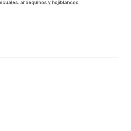
icuales
,
arbequinos y hojiblancos
.