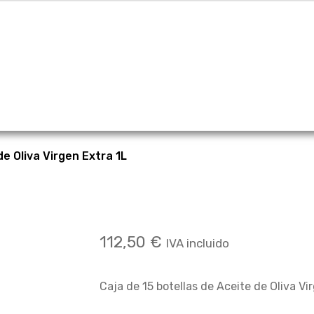
TACTO
Finalizar compra
Mi cuenta
NUESTROS ACEITES
de Oliva Virgen Extra 1L
acidad
Tienda
Caja de 15 botellas de Aceite de
112,50
€
IVA incluido
Caja de 15 botellas de Aceite de Oliva Vi