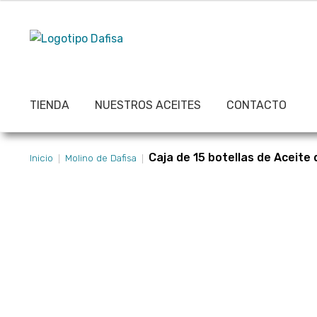
Ir
Ir
a
al
la
contenido
navegación
TIENDA
NUESTROS ACEITES
CONTACTO
Inicio
Aviso Legal
Carrito
Condiciones de compra
CON
Caja de 15 botellas de Aceite 
Inicio
Molino de Dafisa
Página de ejemplo
Política de Cookies
Política de Priv