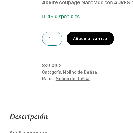
Aceite coupage
elaborado con
AOVES p
49 disponibles
Caja
Añadir al carrito
de
15
botellas
de
SKU:
0102
Aceite
Categoría:
Molino de Dafisa
Marca:
Molino de Dafisa
de
Oliva
Virgen
Extra
1L
Descripción
cantidad
Aceite coupage
.